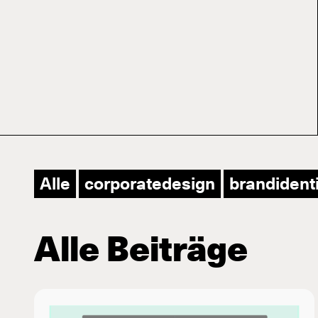
wen
Alle
corporatedesign
brandident
Alle Beiträge