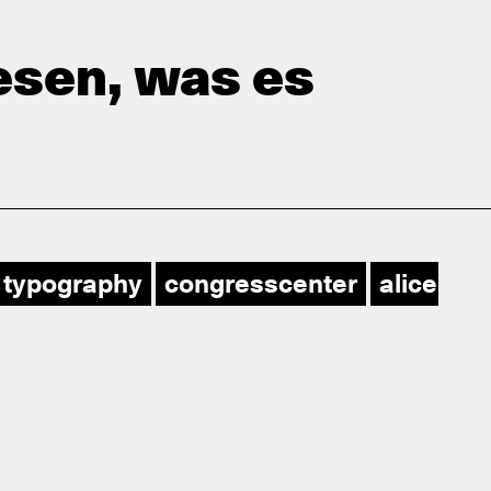
lesen, was es
typography
congresscenter
aliceben