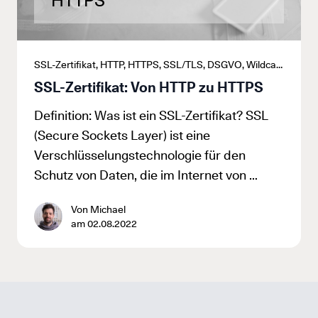
HTTPS
SSL-Zertifikat, HTTP, HTTPS, SSL/TLS, DSGVO, Wildcard-SSL-Zertifikate, Single-Domain-SSL-Zertifikat, GeoTrust, Comodo, DigiCert, RapidSSL
SSL-Zertifikat: Von HTTP zu HTTPS
Definition: Was ist ein SSL-Zertifikat? SSL
(Secure Sockets Layer) ist eine
Verschlüsselungstechnologie für den
Schutz von Daten, die im Internet von …
Von Michael
am 02.08.2022