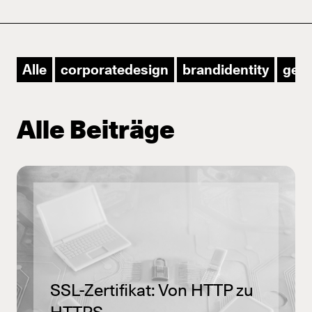
en
Alle
corporatedesign
brandidentity
ger
Alle Beiträge
SSL-Zertifikat: Von HTTP zu