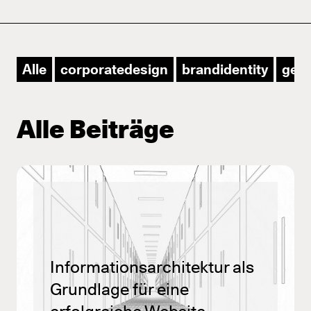
en
Alle
corporatedesign
brandidentity
ger
Alle Beiträge
Informationsarchitektur als
Grundlage für eine