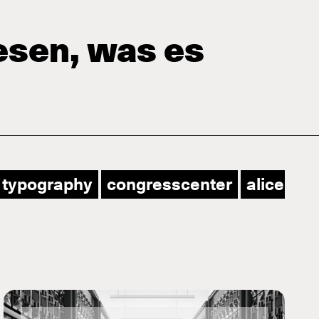
lesen, was es
typography
congresscenter
aliceben