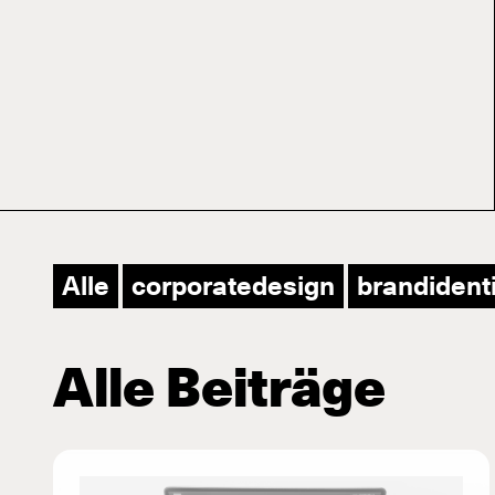
wen
Alle
corporatedesign
brandident
Alle Beiträge