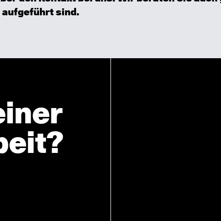
 aufgeführt sind.
einer
eit?